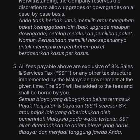
Notwithstanding, the Company reserves the
discretion to allow upgrades or downgrades on a
case-by-case basis.
Anda tidak berhak untuk memilih atau mengubah
paket keanggotaan lain (baik upgrade maupun
downgrade) setelah melakukan pemilihan paket.
Namun, Perusahaan memiliki hak sepenuhnya
untuk mengizinkan perubahan paket
berdasarkan kasus per kasus.
All fees payable above are exclusive of 8% Sales
& Services Tax (“SST”) or any other tax structure
implemented by the Malaysian government at the
given time. The SST will be added to the fees and
shall be borne by you.
Semua biaya yang dibayarkan belum termasuk
Pajak Penjualan & Layanan (SST) sebesar 8%
atau pajak lain yang diberlakukan oleh
pemerintah Malaysia pada waktu tertentu. SST
akan ditambahkan ke dalam biaya yang harus
dibayar dan menjadi tanggung jawab Anda.