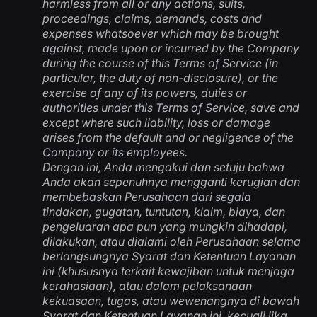
harmless from all or any actions, suits,
proceedings, claims, demands, costs and
expenses whatsoever which may be brought
against, made upon or incurred by the Company
during the course of this Terms of Service (in
particular, the duty of non-disclosure), or the
exercise of any of its powers, duties or
authorities under this Terms of Service, save and
except where such liability, loss or damage
arises from the default and or negligence of the
Company or its employees.
Dengan ini, Anda mengakui dan setuju bahwa
Anda akan sepenuhnya mengganti kerugian dan
membebaskan Perusahaan dari segala
tindakan, gugatan, tuntutan, klaim, biaya, dan
pengeluaran apa pun yang mungkin dihadapi,
dilakukan, atau dialami oleh Perusahaan selama
berlangsungnya Syarat dan Ketentuan Layanan
ini (khususnya terkait kewajiban untuk menjaga
kerahasiaan), atau dalam pelaksanaan
kekuasaan, tugas, atau wewenangnya di bawah
Syarat dan Ketentuan Layanan ini, kecuali jika