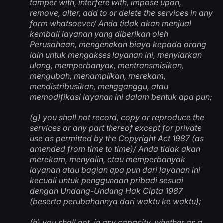
tamper with, interfere with, impose upon,
remove, alter, add to or delete the services in any
form whatsoever/
Anda tidak akan menjual
kembali layanan yang diberikan oleh
Perusahaan, mengenakan biaya kepada orang
lain untuk mengakses layanan ini, menyiarkan
ulang, memperbanyak, mentransmisikan,
mengubah, menampilkan, merekam,
mendistribusikan, mengganggu, atau
memodifikasi layanan ini dalam bentuk apa pun
;
(g) you shall not record, copy or reproduce the
services or any part thereof except for private
use as permitted by the Copyright Act 1987 (as
amended from time to time)/
Anda tidak akan
merekam, menyalin, atau memperbanyak
layanan atau bagian apa pun dari layanan ini
kecuali untuk penggunaan pribadi sesuai
dengan Undang-Undang Hak Cipta 1987
(beserta perubahannya dari waktu ke waktu)
;
(h) you shall not, in any capacity, whether as a