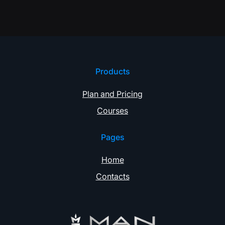
Products
Plan and Pricing
Courses
Pages
Home
Contacts