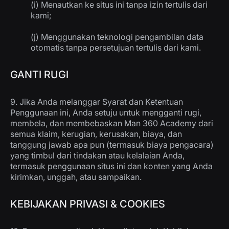
(i) Menautkan ke situs ini tanpa izin tertulis dari
kami;
(j) Menggunakan teknologi pengambilan data
otomatis tanpa persetujuan tertulis dari kami.
GANTI RUGI
9. Jika Anda melanggar Syarat dan Ketentuan
Penggunaan ini, Anda setuju untuk mengganti rugi,
membela, dan membebaskan Man 360 Academy dari
semua klaim, kerugian, kerusakan, biaya, dan
tanggung jawab apa pun (termasuk biaya pengacara)
yang timbul dari tindakan atau kelalaian Anda,
termasuk penggunaan situs ini dan konten yang Anda
kirimkan, unggah, atau sampaikan.
KEBIJAKAN PRIVASI & COOKIES