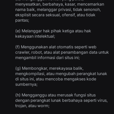
menyesatkan, berbahaya, kasar, mencemarkan
nama baik, melanggar privasi, tidak senonoh,
eksplisit secara seksual, ofensif, atau tidak
pantas;
(e) Melanggar hak pihak ketiga atau hak
kekayaan intelektual;
(f) Menggunakan alat otomatis seperti web
crawler, robot, atau alat penambangan data untuk
mengambil informasi dari situs ini;
(g) Membongkar, merekayasa balik,
mengkompilasi, atau mengubah perangkat lunak
di situs ini, atau mencoba mengakses kode
sumbernya;
(h) Mengganggu atau merusak fungsi situs
dengan perangkat lunak berbahaya seperti virus,
trojan, atau worm;