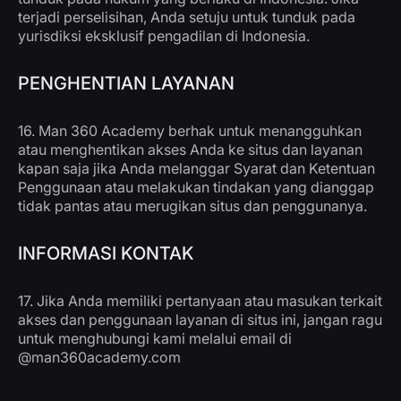
terjadi perselisihan, Anda setuju untuk tunduk pada
yurisdiksi eksklusif pengadilan di Indonesia.
PENGHENTIAN LAYANAN
16. Man 360 Academy berhak untuk menangguhkan
atau menghentikan akses Anda ke situs dan layanan
kapan saja jika Anda melanggar Syarat dan Ketentuan
Penggunaan atau melakukan tindakan yang dianggap
tidak pantas atau merugikan situs dan penggunanya.
INFORMASI KONTAK
17. Jika Anda memiliki pertanyaan atau masukan terkait
akses dan penggunaan layanan di situs ini, jangan ragu
untuk menghubungi kami melalui email di
@man360academy.com