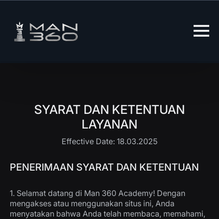
Skip
to
content
SYARAT DAN KETENTUAN
LAYANAN
Effective Date: 18.03.2025
PENERIMAAN SYARAT DAN KETENTUAN
1. Selamat datang di Man 360 Academy! Dengan
mengakses atau menggunakan situs ini, Anda
menyatakan bahwa Anda telah membaca, memahami,